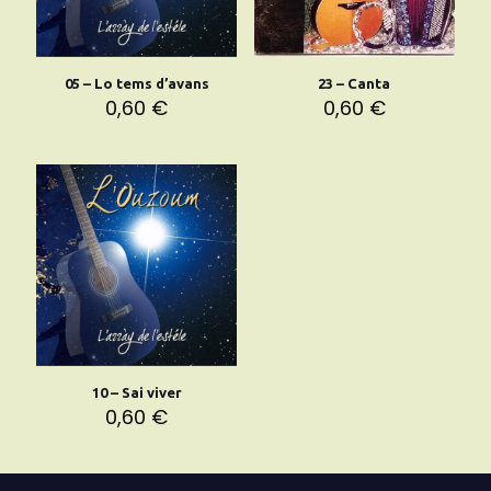
05 – Lo tems d’avans
23 – Canta
0,60
€
0,60
€
10 – Sai viver
0,60
€