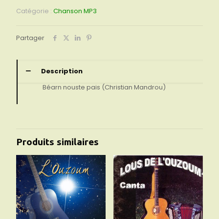
Béarn
Catégorie :
Chanson MP3
nouste
pais
Partager
Description
Béarn nouste pais (Christian Mandrou)
Produits similaires