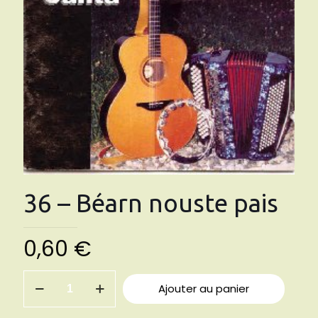
36 – Béarn nouste pais
0,60
€
quantité
Ajouter au panier
de
36
-