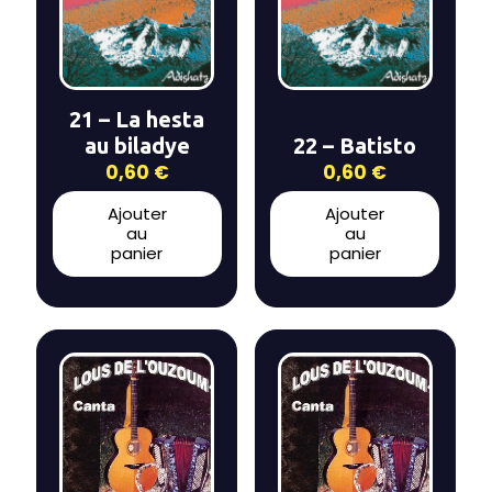
21 – La hesta
au biladye
22 – Batisto
0,60
€
0,60
€
Ajouter
Ajouter
au
au
panier
panier