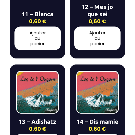
12 – Mes jo
11 – Blanca
que sei
0,60
€
0,60
€
Ajouter
Ajouter
au
au
panier
panier
13 – Adishatz
14 – Dis mamie
0,60
€
0,60
€