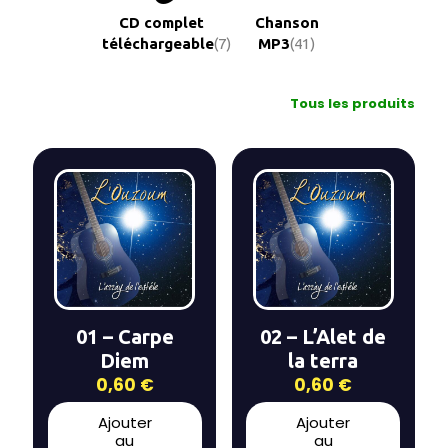
CD complet
Chanson
téléchargeable
(7)
MP3
(41)
Tous les produits
01 – Carpe
02 – L’Alet de
Diem
la terra
0,60
€
0,60
€
Ajouter
Ajouter
au
au