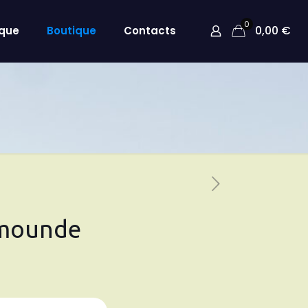
0
0,00 €
que
Boutique
Contacts
 mounde