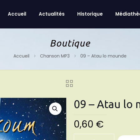
Accueil
Actualités
Historique
Médiathè
Boutique
Accueil
Chanson MP3
09 – Atau lo mounde
09 – Atau lo
0,60
€
quantité