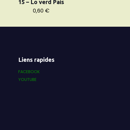
15 – Lo verd Pais
0,60
€
Liens rapides
FACEBOOK
YOUTUBE