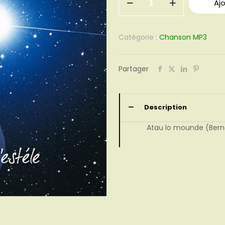
Aj
de
09
-
Catégorie :
Chanson MP3
Atau
lo
Partager
mounde
Description
Atau lo mounde (Bern