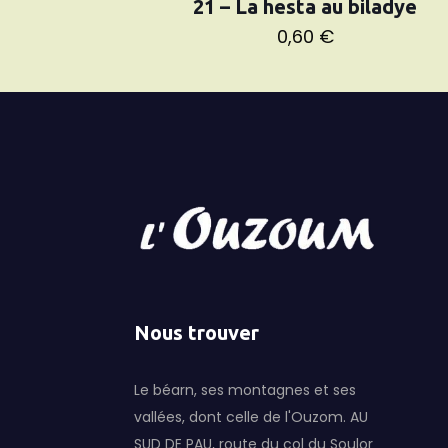
21 – La hesta au biladye
0,60
€
Nous trouver
Le béarn, ses montagnes et ses
vallées, dont celle de l'Ouzom. AU
SUD DE PAU, route du col du Soulor