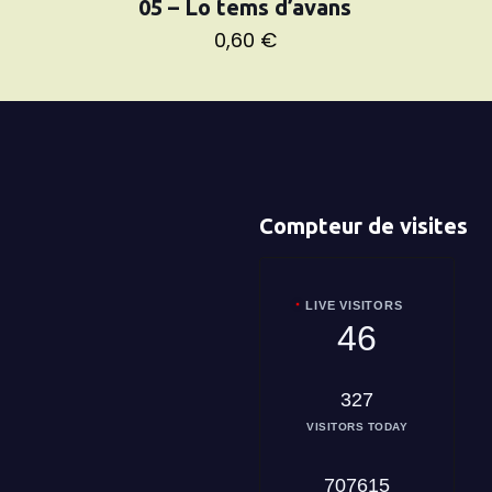
05 – Lo tems d’avans
0,60
€
Compteur de visites
LIVE VISITORS
46
327
VISITORS TODAY
707615