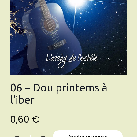
06 – Dou printems à
l’iber
0,60
€
quantité
Ajouter au panier