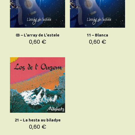
03 – L’array de L’estele
11 – Blanca
0,60
€
0,60
€
21 – La hesta au biladye
0,60
€