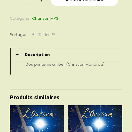
de
06
-
Dou
Catégorie :
Chanson MP3
printems
à
l'iber
Partager
Description
Dou printems à l’iber (Christian Mandrou)
Produits similaires