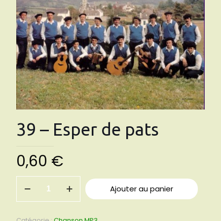
39 – Esper de pats
0,60
€
quantité
Ajouter au panier
de
39
-
Esper
Catégorie :
Chanson MP3