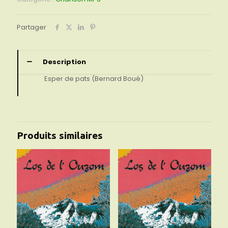
de
pats
Partager
Description
Esper de pats (Bernard Boué)
Produits similaires